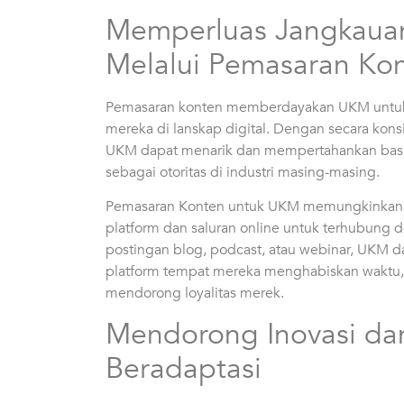
Memperluas Jangkaua
Melalui Pemasaran Ko
Pemasaran konten memberdayakan UKM untuk
mereka di lanskap digital. Dengan secara kon
UKM dapat menarik dan mempertahankan basis
sebagai otoritas di industri masing-masing.
Pemasaran Konten untuk UKM memungkinkan 
platform dan saluran online untuk terhubung d
postingan blog, podcast, atau webinar, UKM d
platform tempat mereka menghabiskan waktu
mendorong loyalitas merek.
Mendorong Inovasi d
Beradaptasi