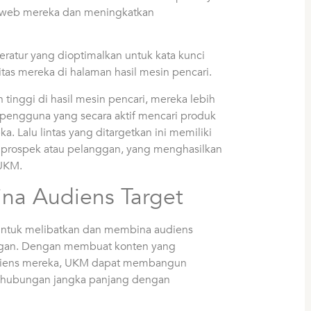
us web mereka dan meningkatkan
ratur yang dioptimalkan untuk kata kunci
tas mereka di halaman hasil mesin pencari.
tinggi di hasil mesin pencari, mereka lebih
i pengguna yang secara aktif mencari produk
a. Lalu lintas yang ditargetkan ini memiliki
i prospek atau pelanggan, yang menghasilkan
 UKM.
na Audiens Target
ntuk melibatkan dan membina audiens
nggan. Dengan membuat konten yang
udiens mereka, UKM dapat membangun
hubungan jangka panjang dengan