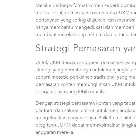
Melalui berbagai format konten seperti posting
media sosial, pemasaran konten untuk UKM m
pertanyaan yang sering diajukan, dan menawar
hanya membantu mengedukasi dan memberi in
membuat mereka tetap terlibat dan tertarik d
Strategi Pemasaran ya
Untuk UKM dengan anggaran pemasaran yang 
strategi yang hemat biaya untuk menjangkau d
seperti metode periklanan tradisional yang me
pemasaran konten memungkinkan UKM untuk 
dengan biaya yang lebih murah.
Dengan strategi pemasaran konten yang tepa
platform dan saluran online untuk menjangkau 
mengeluarkan banyak biaya. Baik itu melalui p
blog tamu, UKM dapat memaksimalkan jangk
anggaran mereka.