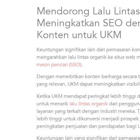
Mendorong Lalu Lintas
Meningkatkan SEO de
Konten untuk UKM
Keuntungan signifikan lain dari pemasaran 
mengarahkan lalu lintas organik ke situs we
mesin pencari (SEO).
Dengan menerbitkan konten berharga secara te
yang relevan, UKM dapat meningkatkan visibili
Ketika UKM mendapat peringkat lebih tinggi d
untuk menarik
lalu lintas organik
dari pengguna
layanan yang terkait dengan industri mereka. T
lebih tinggi untuk dikonversi menjadi prospe
peningkatan penjualan dan pendapatan bagi
Keuntungan lain yang signifikan dari pemas