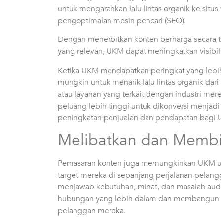
untuk mengarahkan lalu lintas organik ke sit
pengoptimalan mesin pencari (SEO).
Dengan menerbitkan konten berharga secara te
yang relevan, UKM dapat meningkatkan visibili
Ketika UKM mendapatkan peringkat yang lebih 
mungkin untuk menarik lalu lintas organik dar
atau layanan yang terkait dengan industri merek
peluang lebih tinggi untuk dikonversi menjad
peningkatan penjualan dan pendapatan bagi
Melibatkan dan Membi
Pemasaran konten juga memungkinkan UKM u
target mereka di sepanjang perjalanan pela
menjawab kebutuhan, minat, dan masalah a
hubungan yang lebih dalam dan membangun 
pelanggan mereka.