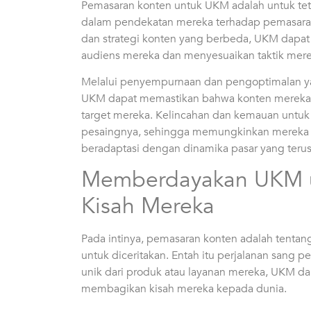
Pemasaran konten untuk UKM adalah untuk teta
dalam pendekatan mereka terhadap pemasara
dan strategi konten yang berbeda, UKM dapa
audiens mereka dan menyesuaikan taktik mere
Melalui penyempurnaan dan pengoptimalan ya
UKM dapat memastikan bahwa konten mereka t
target mereka. Kelincahan dan kemauan untuk
pesaingnya, sehingga memungkinkan mereka u
beradaptasi dengan dinamika pasar yang teru
Memberdayakan UKM u
Kisah Mereka
Pada intinya, pemasaran konten adalah tentang
untuk diceritakan. Entah itu perjalanan sang pen
unik dari produk atau layanan mereka, UKM 
membagikan kisah mereka kepada dunia.