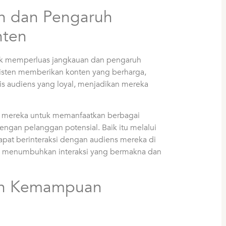
n dan Pengaruh
nten
 memperluas jangkauan dan pengaruh
sisten memberikan konten yang berharga,
 audiens yang loyal, menjadikan mereka
mereka untuk memanfaatkan berbagai
engan pelanggan potensial. Baik itu melalui
apat berinteraksi dengan audiens mereka di
, menumbuhkan interaksi yang bermakna dan
an Kemampuan