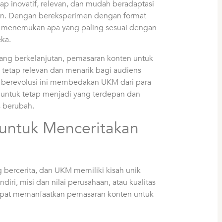
p inovatif, relevan, dan mudah beradaptasi
n. Dengan bereksperimen dengan format
t menemukan apa yang paling sesuai dengan
ka.
ng berkelanjutan, pemasaran konten untuk
etap relevan dan menarik bagi audiens
 berevolusi ini membedakan UKM dari para
ntuk tetap menjadi yang terdepan dan
s berubah.
ntuk Menceritakan
 bercerita, dan UKM memiliki kisah unik
diri, misi dan nilai perusahaan, atau kualitas
dapat memanfaatkan pemasaran konten untuk