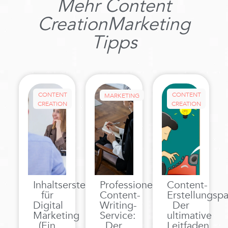
Mehr
Content
Creation
Marketing
Tipps
CONTENT
CONTENT
MARKETING
CREATION
CREATION
Inhaltserstellung
Professioneller
Content-
für
Content-
Erstellungspa
Digital
Writing-
Der
Marketing
Service:
ultimative
(Ein
Der
Leitfaden