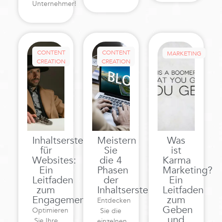
Unternehmer!
CONTENT
CONTENT
MARKETING
CREATION
CREATION
Inhaltserstellung
Meistern
Was
für
Sie
ist
Websites:
die 4
Karma
Ein
Phasen
Marketing?
Leitfaden
der
Ein
zum
Inhaltserstellung
Leitfaden
Engagement
zum
Entdecken
Geben
Optimieren
Sie die
und
Sie Ihre
einzelnen