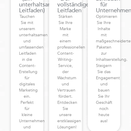
unterhaltsamer
vollständige
für
Leitfaden)
Leitfaden
Unternehme
Tauchen
Stärken
Optimieren
Sie mit
Sie Ihre
Sie Ihre
unserem
Marke
Inhalte
unterhaltsamen
mit
mit
und
einem
maßgeschneiderte
umfassenden
professionellen
Paketen
Leitfaden
Content-
zur
in die
Writing-
Inhaltserstellung.
Content-
Service,
Steigern
Erstellung
der
Sie das
für
Wachstum
Engagement
digitales
und
und
Marketing
Vertrauen
bauen
ein.
fördert.
Sie Ihr
Perfekt
Entdecken
Geschäft
für
Sie
noch
kleine
unsere
heute
Unternehmen
erstklassigen
aus!
und
Lösungen!