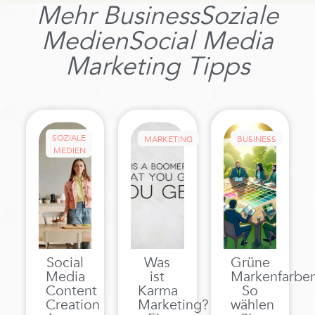
Mehr
Business
Soziale
Medien
Social Media
Marketing
Tipps
SOZIALE
MARKETING
BUSINESS
MEDIEN
Social
Was
Grüne
Media
ist
Markenfarben
Content
Karma
So
Creation
Marketing?
wählen