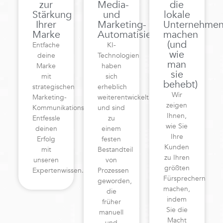
zur
Media-
die
Stärkung
und
lokale
Ihrer
Marketing-
Unternehme
Marke
Automatisierung
machen
(und
Entfache
KI-
wie
deine
Technologien
man
Marke
haben
sie
mit
sich
behebt)
strategischen
erheblich
Wir
Marketing-
weiterentwickelt
zeigen
Kommunikationsstrategien!
und sind
Ihnen,
Entfessle
zu
wie Sie
deinen
einem
Ihre
Erfolg
festen
Kunden
mit
Bestandteil
zu Ihren
unseren
von
größten
Expertenwissen.
Prozessen
Fürsprechern
geworden,
machen,
die
indem
früher
Sie die
manuell
Macht
und