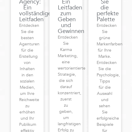
Agency:
Ein
Sie
Ein
Leitfaden
die
vollständiger
zum
perfekte
Leitfaden
Geben
Palette
und
Entdecken
Entdecken
Gewinnen
Sie die
Sie
Entdecken
besten
grüne
Sie
Agenturen
Markenfarben
Karma
für die
für Ihre
Marketing,
Erstellung
Marke.
eine
von
Entdecken
wertorientierte
Inhalten
Sie die
Strategie,
in den
Psychologie,
die sich
sozialen
Tipps
darauf
Medien,
für die
konzentriert,
um Ihre
Auswahl
zuerst
Reichweite
und
zu
zu
sehen
geben,
erhöhen
Sie
um
und Ihr
erfolgreiche
langfristigen
Publikum
Beispiele
Erfolg zu
effektiv
für